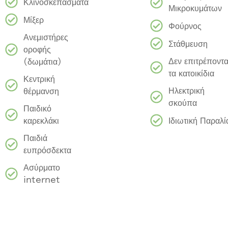
Κλινοσκεπάσματα
Μικροκυμάτων
Μίξερ
Φούρνος
Ανεμιστήρες
Στάθμευση
οροφής
Δεν επιτρέποντα
(δωμάτια)
τα κατοικίδια
Κεντρική
Ηλεκτρική
θέρμανση
σκούπα
Παιδικό
Ιδιωτική Παραλί
καρεκλάκι
Παιδιά
ευπρόσδεκτα
Ασύρματο
internet