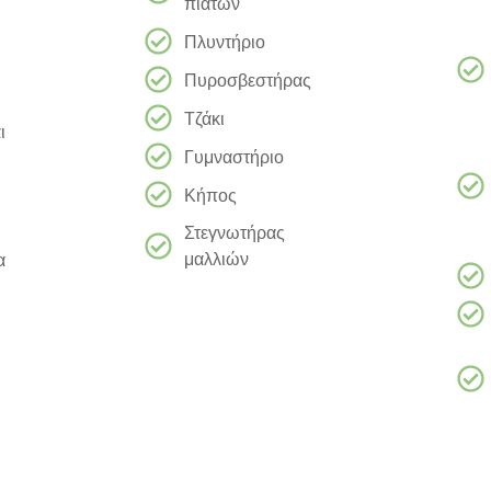
πιάτων
Πλυντήριο
Πυροσβεστήρας
Τζάκι
ι
Γυμναστήριο
Κήπος
Στεγνωτήρας
μαλλιών
α