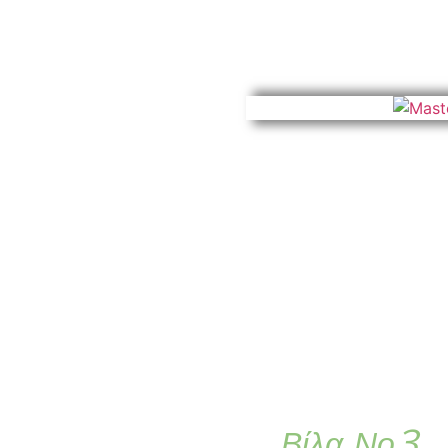
Βίλα Νο3