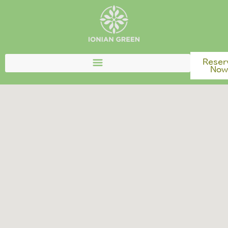
Reser
No